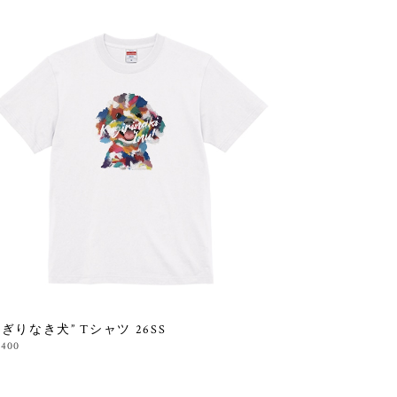
かぎりなき犬” Tシャツ 26SS
,400