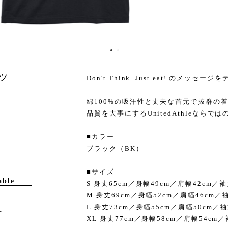
ャツ
Don't Think. Just eat! のメ
綿100%の吸汗性と丈夫な首元で抜群の
品質を大事にするUnitedAthleなら
■カラー
ブラック（BK）
■サイズ
able
S 身丈65cm／身幅49cm／肩幅42cm／袖
M 身丈69cm／身幅52cm／肩幅46cm／袖
L 身丈73cm／身幅55cm／肩幅50cm／袖
け
XL 身丈77cm／身幅58cm／肩幅54cm／